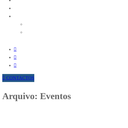
NOTÍCIAS
RESULTADOS ONLINE
TROFÉUS AMAK
TROFÉU REGIONAL DE RAMPAS DA AMAK
TROFÉU REGIONAL DE REGULARIDADE HIST
CONTACTOS
Arquivo:
Eventos