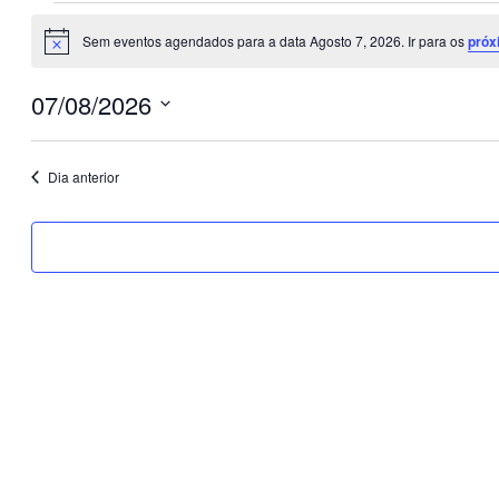
Eventos
Sem eventos agendados para a data Agosto 7, 2026. Ir para os
próx
Aviso
for
07/08/2026
Agosto
Selecione
7,
a
Dia anterior
data.
2026