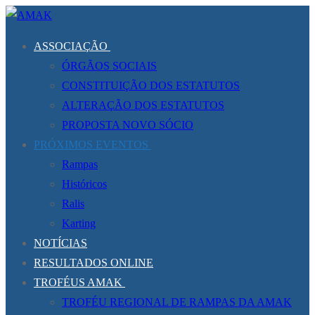
Saltar
Menu
Fechar
para
ASSOCIAÇÃO
conteúdo
ÓRGÃOS SOCIAIS
CONSTITUIÇÃO DOS ESTATUTOS
ALTERAÇÃO DOS ESTATUTOS
PROPOSTA NOVO SÓCIO
PRÓXIMOS EVENTOS
Rampas
Históricos
Ralis
Karting
NOTÍCIAS
RESULTADOS ONLINE
TROFÉUS AMAK
TROFÉU REGIONAL DE RAMPAS DA AMAK