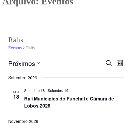
Arquivo:
Eventos
Ralis
Eventos
Ralis
Próximos
Pesquisar
Nave
Eventos
Navegaç
Lista
Selecione
de
de
Setembro 2026
a
visua
data.
pesquisa
Setembro 18
-
Setembro 19
de
SEX
18
Rali Municípios do Funchal e Câmara de
Even
e
Lobos 2026
visualiza
Novembro 2026
de