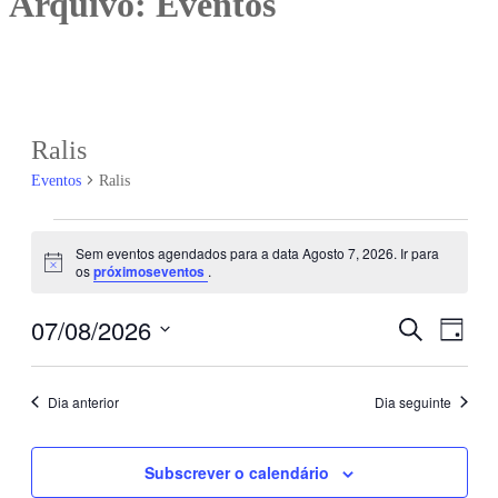
Arquivo:
Eventos
Ralis
Eventos
Ralis
Eventos
Sem eventos agendados para a data Agosto 7, 2026. Ir para
Aviso
os
próximoseventos
.
for
07/08/2026
Pesquisar
Nave
Agosto
Navegaç
Dia
Selecione
de
7,
de
a
visua
Dia anterior
Dia seguinte
data.
2026
pesquisa
de
Even
Subscrever o calendário
e