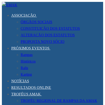
Saltar
Menu
Fechar
para
ASSOCIAÇÃO
conteúdo
ÓRGÃOS SOCIAIS
CONSTITUIÇÃO DOS ESTATUTOS
ALTERAÇÃO DOS ESTATUTOS
PROPOSTA NOVO SÓCIO
PRÓXIMOS EVENTOS
Rampas
Históricos
Ralis
Karting
NOTÍCIAS
RESULTADOS ONLINE
TROFÉUS AMAK
TROFÉU REGIONAL DE RAMPAS DA AMAK