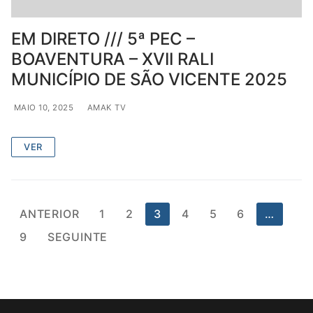
EM DIRETO /// 5ª PEC –
BOAVENTURA – XVII RALI
MUNICÍPIO DE SÃO VICENTE 2025
MAIO 10, 2025
AMAK TV
VER
Paginação
ANTERIOR
1
2
3
4
5
6
…
dos
9
SEGUINTE
conteúdos