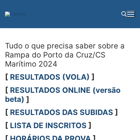
Saltar
para
conteúdo
Pesquisar por:
Tudo o que precisa saber sobre a
Rampa do Porto da Cruz/CS
Marítimo 2024
[
RESULTADOS (VOLA)
]
[
RESULTADOS ONLINE (versão
beta)
]
[
RESULTADOS DAS SUBIDAS
]
[
LISTA DE INSCRITOS
]
[
HORÁRIOS DA PROVA
]