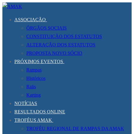
Saltar
Menu
Fechar
para
ASSOCIAÇÃO
conteúdo
ÓRGÃOS SOCIAIS
CONSTITUIÇÃO DOS ESTATUTOS
ALTERAÇÃO DOS ESTATUTOS
PROPOSTA NOVO SÓCIO
PRÓXIMOS EVENTOS
Rampas
Históricos
Ralis
Karting
NOTÍCIAS
RESULTADOS ONLINE
TROFÉUS AMAK
TROFÉU REGIONAL DE RAMPAS DA AMAK