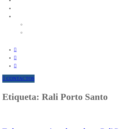
NOTÍCIAS
RESULTADOS ONLINE
TROFÉUS AMAK
TROFÉU REGIONAL DE RAMPAS DA AMAK
TROFÉU REGIONAL DE REGULARIDADE HIST
CONTACTOS
Etiqueta:
Rali Porto Santo