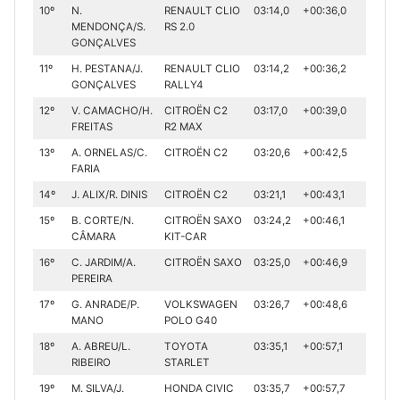
10º
N.
RENAULT CLIO
03:14,0
+00:36,0
MENDONÇA/S.
RS 2.0
GONÇALVES
11º
H. PESTANA/J.
RENAULT CLIO
03:14,2
+00:36,2
GONÇALVES
RALLY4
12º
V. CAMACHO/H.
CITROËN C2
03:17,0
+00:39,0
FREITAS
R2 MAX
13º
A. ORNELAS/C.
CITROËN C2
03:20,6
+00:42,5
FARIA
14º
J. ALIX/R. DINIS
CITROËN C2
03:21,1
+00:43,1
15º
B. CORTE/N.
CITROËN SAXO
03:24,2
+00:46,1
CÂMARA
KIT-CAR
16º
C. JARDIM/A.
CITROËN SAXO
03:25,0
+00:46,9
PEREIRA
17º
G. ANRADE/P.
VOLKSWAGEN
03:26,7
+00:48,6
MANO
POLO G40
18º
A. ABREU/L.
TOYOTA
03:35,1
+00:57,1
RIBEIRO
STARLET
19º
M. SILVA/J.
HONDA CIVIC
03:35,7
+00:57,7