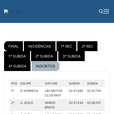
Saltar
para
conteúdo
Pesquisar por:
FINAL
INCIDÊNCIAS
1ª REC
2ª REC
1ª SUBIDA
2ª SUBIDA
3ª SUBIDA
4ª SUBIDA
INSCRITOS
POS
EQUIPA
VIATURA
SUBIDA
SUBIDA
TEMP
1º
D. NÓBREGA
LBS MOTOR
02:37,489
02:37,764
05:15.
CLUB RX01
2º
S. JESUS
SEMOG
02:37,434
02:38,037
05:15.
BRAVO