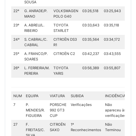
SOUSA
22º
G. ANRADE/P.
VOLKSWAGEN
03:26,518
03:25,943
06:52.
MANO
POLO G40
23º
A. ABREU/L.
TOYOTA
03:33,643
03:35,118
07:08.
RIBEIRO
STARLET
24º
S. CABRAL/C.
CITROËN DS3
03:35,564
03:34,172
07:09
CABRAL
R1
25º
A. FRANCO/P.
CITROËN C2
03:42,237
03:43,555
07:25
SOARES
26º
L. FERREIRA/M.
TOYOTA
03:56,389
03:55,807
07:52.
PEREIRA
YARIS
NUM
EQUIPA
VIATURA
SUBIDA
INCIDÊNCIA
7
P.
PORSCHE
Verificações
Não
MENDES/R.
992 GT3
apareceu às
FIGUEIRA
CUP
verificações
27
F.
CITROËN
1ª
Não
FREITAS/C.
SAXO
Reconhecimentos
Terminou
SILVA