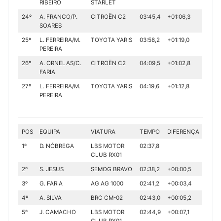
RIBEIRO
STARLET
24º
A. FRANCO/P.
CITROËN C2
03:45,4
+01:06,3
SOARES
25º
L. FERREIRA/M.
TOYOTA YARIS
03:58,2
+01:19,0
PEREIRA
26º
A. ORNELAS/C.
CITROËN C2
04:09,5
+01:02,8
FARIA
27º
L. FERREIRA/M.
TOYOTA YARIS
04:19,6
+01:12,8
PEREIRA
POS
EQUIPA
VIATURA
TEMPO
DIFERENÇA
1º
D. NÓBREGA
LBS MOTOR
02:37,8
CLUB RX01
2º
S. JESUS
SEMOG BRAVO
02:38,2
+00:00,5
3º
G. FARIA
AG AG 1000
02:41,2
+00:03,4
4º
A. SILVA
BRC CM-02
02:43,0
+00:05,2
5º
J. CAMACHO
LBS MOTOR
02:44,9
+00:07,1
CLUB RX01