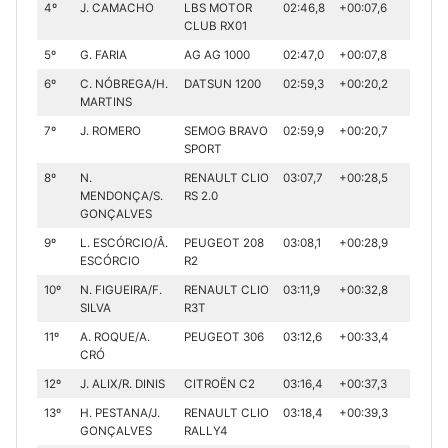
4º
J. CAMACHO
LBS MOTOR
02:46,8
+00:07,6
CLUB RX01
5º
G. FARIA
AG AG 1000
02:47,0
+00:07,8
6º
C. NÓBREGA/H.
DATSUN 1200
02:59,3
+00:20,2
MARTINS
7º
J. ROMERO
SEMOG BRAVO
02:59,9
+00:20,7
SPORT
8º
N.
RENAULT CLIO
03:07,7
+00:28,5
MENDONÇA/S.
RS 2.0
GONÇALVES
9º
L. ESCÓRCIO/Â.
PEUGEOT 208
03:08,1
+00:28,9
ESCÓRCIO
R2
10º
N. FIGUEIRA/F.
RENAULT CLIO
03:11,9
+00:32,8
SILVA
R3T
11º
A. ROQUE/A.
PEUGEOT 306
03:12,6
+00:33,4
CRÓ
12º
J. ALIX/R. DINIS
CITROËN C2
03:16,4
+00:37,3
13º
H. PESTANA/J.
RENAULT CLIO
03:18,4
+00:39,3
GONÇALVES
RALLY4