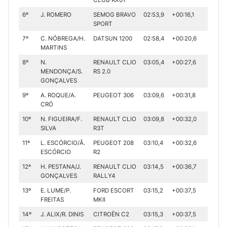
6º
J. ROMERO
SEMOG BRAVO
02:53,9
+00:16,1
SPORT
7º
C. NÓBREGA/H.
DATSUN 1200
02:58,4
+00:20,6
MARTINS
8º
N.
RENAULT CLIO
03:05,4
+00:27,6
MENDONÇA/S.
RS 2.0
GONÇALVES
9º
A. ROQUE/A.
PEUGEOT 306
03:09,6
+00:31,8
CRÓ
10º
N. FIGUEIRA/F.
RENAULT CLIO
03:09,8
+00:32,0
SILVA
R3T
11º
L. ESCÓRCIO/Â.
PEUGEOT 208
03:10,4
+00:32,6
ESCÓRCIO
R2
12º
H. PESTANA/J.
RENAULT CLIO
03:14,5
+00:36,7
GONÇALVES
RALLY4
13º
E. LUME/P.
FORD ESCORT
03:15,2
+00:37,5
FREITAS
MKII
14º
J. ALIX/R. DINIS
CITROËN C2
03:15,3
+00:37,5