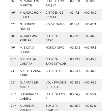
15º
M. MAROTE/M.
PEUGEOT 208
03:15,9
+00:38,1
MAROTE
RALLY4
16º
V. CAMACHO/H.
CITROËN C2
03:17,8
+00:40,0
FREITAS
R2 MAX
17º
G. NUNES/L.
VOLVO 340 GL
03:19,1
+00:41,3
NUNES
18º
C. JARDIM/A.
CITROËN
03:22,8
+00:45,0
PEREIRA
SAXO
19º
M. SILVA/J.
HONDA CIVIC
03:23,5
+00:45,8
SOUSA
20º
B. CORTE/N.
CITROËN
03:23,7
+00:45,9
CÂMARA
SAXO KIT-CAR
21º
A. ORNELAS/C.
CITROËN C2
03:24,4
+00:46,7
FARIA
22º
G. ANRADE/P.
VOLKSWAGEN
03:25,9
+00:48,2
MANO
POLO G40
23º
S. CABRAL/C.
CITROËN DS3
03:34,2
+00:56,4
CABRAL
R1
24º
A. ABREU/L.
TOYOTA
03:35,3
+00:57,6
RIBEIRO
STARLET