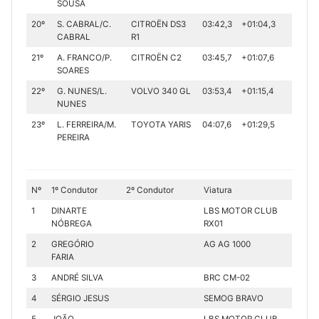
SOUSA
20º
S. CABRAL/C.
CITROËN DS3
03:42,3
+01:04,3
CABRAL
R1
21º
A. FRANCO/P.
CITROËN C2
03:45,7
+01:07,6
SOARES
22º
G. NUNES/L.
VOLVO 340 GL
03:53,4
+01:15,4
NUNES
23º
L. FERREIRA/M.
TOYOTA YARIS
04:07,6
+01:29,5
PEREIRA
Nº
1º Condutor
2º Condutor
Viatura
1
DINARTE
LBS MOTOR CLUB
NÓBREGA
RX01
2
GREGÓRIO
AG AG 1000
FARIA
3
ANDRÉ SILVA
BRC CM-02
4
SÉRGIO JESUS
SEMOG BRAVO