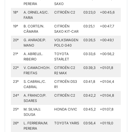
PEREIRA
SAXO
18º
A. ORNELAS/C.
CITROËN C2
03:23,0
+00:45,6
FARIA
19º
B. CORTE/N.
CITROËN
03:25,1
+00:47,7
CÂMARA
SAXO KIT-CAR
20º
G. ANRADE/P.
VOLKSWAGEN
03:26,5
+00:49,1
MANO
POLO G40
21º
A. ABREU/L.
TOYOTA
03:33,6
+00:56,2
RIBEIRO
STARLET
22º
V. CAMACHO/H.
CITROËN C2
03:39,3
+01:01,8
FREITAS
R2 MAX
23º
S. CABRAL/C.
CITROËN DS3
03:41,8
+01:04,4
CABRAL
R1
24º
A. FRANCO/P.
CITROËN C2
03:42,2
+01:04,8
SOARES
25º
M. SILVA/J.
HONDA CIVIC
03:45,2
+01:07,8
SOUSA
26º
L. FERREIRA/M.
TOYOTA YARIS
03:56,4
+01:19,0
PEREIRA