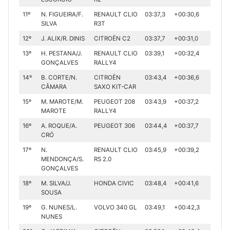
11º
N. FIGUEIRA/F.
RENAULT CLIO
03:37,3
+00:30,6
SILVA
R3T
12º
J. ALIX/R. DINIS
CITROËN C2
03:37,7
+00:31,0
13º
H. PESTANA/J.
RENAULT CLIO
03:39,1
+00:32,4
GONÇALVES
RALLY4
14º
B. CORTE/N.
CITROËN
03:43,4
+00:36,6
CÂMARA
SAXO KIT-CAR
15º
M. MAROTE/M.
PEUGEOT 208
03:43,9
+00:37,2
MAROTE
RALLY4
16º
A. ROQUE/A.
PEUGEOT 306
03:44,4
+00:37,7
CRÓ
17º
N.
RENAULT CLIO
03:45,9
+00:39,2
MENDONÇA/S.
RS 2.0
GONÇALVES
18º
M. SILVA/J.
HONDA CIVIC
03:48,4
+00:41,6
SOUSA
19º
G. NUNES/L.
VOLVO 340 GL
03:49,1
+00:42,3
NUNES