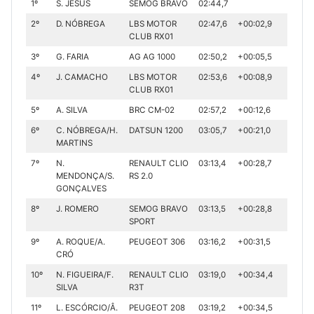
1º
S. JESUS
SEMOG BRAVO
02:44,7
2º
D. NÓBREGA
LBS MOTOR
02:47,6
+00:02,9
CLUB RX01
3º
G. FARIA
AG AG 1000
02:50,2
+00:05,5
4º
J. CAMACHO
LBS MOTOR
02:53,6
+00:08,9
CLUB RX01
5º
A. SILVA
BRC CM-02
02:57,2
+00:12,6
6º
C. NÓBREGA/H.
DATSUN 1200
03:05,7
+00:21,0
MARTINS
7º
N.
RENAULT CLIO
03:13,4
+00:28,7
MENDONÇA/S.
RS 2.0
GONÇALVES
8º
J. ROMERO
SEMOG BRAVO
03:13,5
+00:28,8
SPORT
9º
A. ROQUE/A.
PEUGEOT 306
03:16,2
+00:31,5
CRÓ
10º
N. FIGUEIRA/F.
RENAULT CLIO
03:19,0
+00:34,4
SILVA
R3T
11º
L. ESCÓRCIO/Â.
PEUGEOT 208
03:19,2
+00:34,5