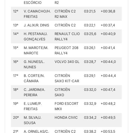
ESCÓRCIO
R2
12º
V. CAMACHO/H.
CITROËN C2
03:21,5
+00:36,8
FREITAS
R2 MAX
13º
J. ALIX/R. DINIS
CITROËN C2
03:22,1
+00:37,4
14º
H. PESTANA/J.
RENAULT CLIO
03:25,6
+00:40,9
GONÇALVES
RALLY4
15º
M. MAROTE/M.
PEUGEOT 208
03:26,1
+00:41,4
MAROTE
RALLY4
16º
G. NUNES/L.
VOLVO 340 GL
03:28,7
+00:44,0
NUNES
17º
B. CORTE/N.
CITROËN
03:29,1
+00:44,4
CÂMARA
SAXO KIT-CAR
18º
C. JARDIM/A.
CITROËN
03:32,0
+00:47,4
PEREIRA
SAXO
19º
E. LUME/P.
FORD ESCORT
03:32,9
+00:48,2
FREITAS
MKII
20º
M. SILVA/J.
HONDA CIVIC
03:34,2
+00:49,5
SOUSA
21º
A. ORNELAS/C.
CITROËN C2
03:38,2
+00:53,5