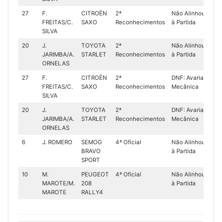
27
F.
CITROËN
2ª
Não Alinhou
FREITAS/C.
SAXO
Reconhecimentos
à Partida
SILVA
20
J.
TOYOTA
2ª
Não Alinhou
JARIMBA/A.
STARLET
Reconhecimentos
à Partida
ORNELAS
27
F.
CITROËN
2ª
DNF: Avaria
FREITAS/C.
SAXO
Reconhecimentos
Mecânica
SILVA
20
J.
TOYOTA
2ª
DNF: Avaria
JARIMBA/A.
STARLET
Reconhecimentos
Mecânica
ORNELAS
6
J. ROMERO
SEMOG
4ª Oficial
Não Alinhou
BRAVO
à Partida
SPORT
10
M.
PEUGEOT
4ª Oficial
Não Alinhou
MAROTE/M.
208
à Partida
MAROTE
RALLY4