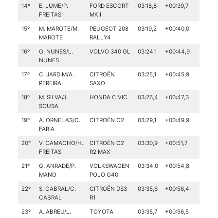
14º
E. LUME/P.
FORD ESCORT
03:18,8
+00:39,7
FREITAS
MKII
15º
M. MAROTE/M.
PEUGEOT 208
03:19,2
+00:40,0
MAROTE
RALLY4
16º
G. NUNES/L.
VOLVO 340 GL
03:24,1
+00:44,9
NUNES
17º
C. JARDIM/A.
CITROËN
03:25,1
+00:45,9
PEREIRA
SAXO
18º
M. SILVA/J.
HONDA CIVIC
03:26,4
+00:47,3
SOUSA
19º
A. ORNELAS/C.
CITROËN C2
03:29,1
+00:49,9
FARIA
20º
V. CAMACHO/H.
CITROËN C2
03:30,9
+00:51,7
FREITAS
R2 MAX
21º
G. ANRADE/P.
VOLKSWAGEN
03:34,0
+00:54,8
MANO
POLO G40
22º
S. CABRAL/C.
CITROËN DS3
03:35,6
+00:56,4
CABRAL
R1
23º
A. ABREU/L.
TOYOTA
03:35,7
+00:56,5