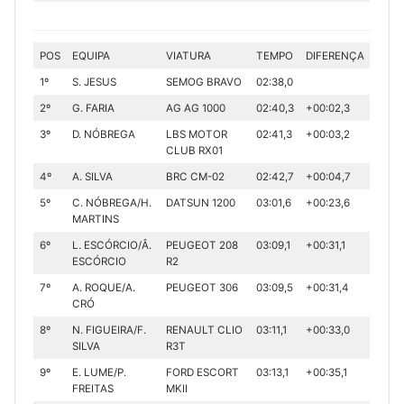
POS
EQUIPA
VIATURA
TEMPO
DIFERENÇA
1º
S. JESUS
SEMOG BRAVO
02:38,0
2º
G. FARIA
AG AG 1000
02:40,3
+00:02,3
3º
D. NÓBREGA
LBS MOTOR
02:41,3
+00:03,2
CLUB RX01
4º
A. SILVA
BRC CM-02
02:42,7
+00:04,7
5º
C. NÓBREGA/H.
DATSUN 1200
03:01,6
+00:23,6
MARTINS
6º
L. ESCÓRCIO/Â.
PEUGEOT 208
03:09,1
+00:31,1
ESCÓRCIO
R2
7º
A. ROQUE/A.
PEUGEOT 306
03:09,5
+00:31,4
CRÓ
8º
N. FIGUEIRA/F.
RENAULT CLIO
03:11,1
+00:33,0
SILVA
R3T
9º
E. LUME/P.
FORD ESCORT
03:13,1
+00:35,1
FREITAS
MKII