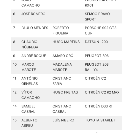
5
JOÃO
LBS MOTOR CLUB
CAMACHO
RX01
6
JOSÉ ROMERO
SEMOG BRAVO
SPORT
7
PAULO MENDES
ROBERTO
PORSCHE 992 GT3
FIGUEIRA
CUP
8
CLÁUDIO
HUGO MARTINS
DATSUN 1200
NÓBREGA
9
ANDRÉ ROQUE
AMARO CRÓ
PEUGEOT 306
10
MARCO
MADALENA
PEUGEOT 208
MAROTE
MAROTE
RALLY4
11
ANTÓNIO
CRISTIANO
CITROËN C2
ORNELAS
FARIA
12
VÍTOR
HUGO FREITAS
CITROËN C2 R2 MAX
CAMACHO
14
SAMUEL
CRISTIANO
CITROËN DS3 R1
CABRAL
CABRAL
15
ALBERTO
LUÍS RIBEIRO
TOYOTA STARLET
ABREU