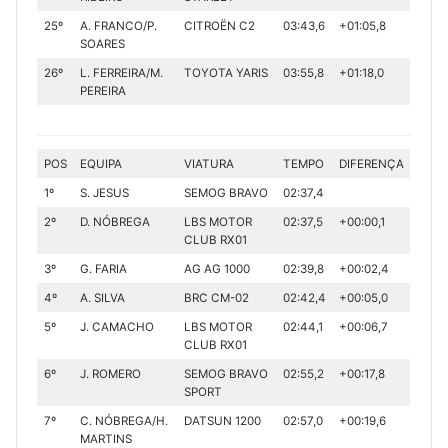
25º
A. FRANCO/P.
CITROËN C2
03:43,6
+01:05,8
SOARES
26º
L. FERREIRA/M.
TOYOTA YARIS
03:55,8
+01:18,0
PEREIRA
POS
EQUIPA
VIATURA
TEMPO
DIFERENÇA
1º
S. JESUS
SEMOG BRAVO
02:37,4
2º
D. NÓBREGA
LBS MOTOR
02:37,5
+00:00,1
CLUB RX01
3º
G. FARIA
AG AG 1000
02:39,8
+00:02,4
4º
A. SILVA
BRC CM-02
02:42,4
+00:05,0
5º
J. CAMACHO
LBS MOTOR
02:44,1
+00:06,7
CLUB RX01
6º
J. ROMERO
SEMOG BRAVO
02:55,2
+00:17,8
SPORT
7º
C. NÓBREGA/H.
DATSUN 1200
02:57,0
+00:19,6
MARTINS