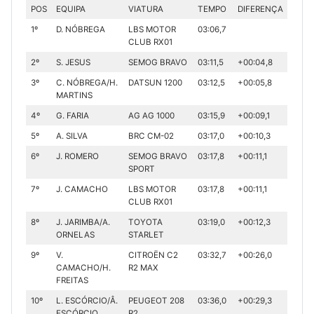
POS
EQUIPA
VIATURA
TEMPO
DIFERENÇA
1º
D. NÓBREGA
LBS MOTOR
03:06,7
CLUB RX01
2º
S. JESUS
SEMOG BRAVO
03:11,5
+00:04,8
3º
C. NÓBREGA/H.
DATSUN 1200
03:12,5
+00:05,8
MARTINS
4º
G. FARIA
AG AG 1000
03:15,9
+00:09,1
5º
A. SILVA
BRC CM-02
03:17,0
+00:10,3
6º
J. ROMERO
SEMOG BRAVO
03:17,8
+00:11,1
SPORT
7º
J. CAMACHO
LBS MOTOR
03:17,8
+00:11,1
CLUB RX01
8º
J. JARIMBA/A.
TOYOTA
03:19,0
+00:12,3
ORNELAS
STARLET
9º
V.
CITROËN C2
03:32,7
+00:26,0
CAMACHO/H.
R2 MAX
FREITAS
10º
L. ESCÓRCIO/Â.
PEUGEOT 208
03:36,0
+00:29,3
ESCÓRCIO
R2