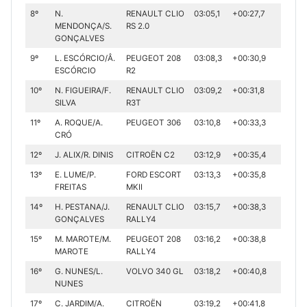
8º
N.
RENAULT CLIO
03:05,1
+00:27,7
MENDONÇA/S.
RS 2.0
GONÇALVES
9º
L. ESCÓRCIO/Â.
PEUGEOT 208
03:08,3
+00:30,9
ESCÓRCIO
R2
10º
N. FIGUEIRA/F.
RENAULT CLIO
03:09,2
+00:31,8
SILVA
R3T
11º
A. ROQUE/A.
PEUGEOT 306
03:10,8
+00:33,3
CRÓ
12º
J. ALIX/R. DINIS
CITROËN C2
03:12,9
+00:35,4
13º
E. LUME/P.
FORD ESCORT
03:13,3
+00:35,8
FREITAS
MKII
14º
H. PESTANA/J.
RENAULT CLIO
03:15,7
+00:38,3
GONÇALVES
RALLY4
15º
M. MAROTE/M.
PEUGEOT 208
03:16,2
+00:38,8
MAROTE
RALLY4
16º
G. NUNES/L.
VOLVO 340 GL
03:18,2
+00:40,8
NUNES
17º
C. JARDIM/A.
CITROËN
03:19,2
+00:41,8