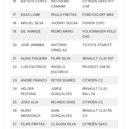
16
BATISTA CORTE
NICODEMO
CITROËN SAXO KIT-
CÂMARA
CAR
17
EGAS LUME
PAULO FREITAS
FORD ESCORT MKII
18
MIGUEL SILVA
JHONNY SOUSA
HONDA CIVIC
19
GIL ANRADE
PEDRO MANO
VOLKSWAGEN POLO
G40
20
JOSÉ JARIMBA
ANTÓNIO
TOYOTA STARLET
ORNELAS
21
NUNO FIGUEIRA
FILIPE SILVA
RENAULT CLIO R3T
22
LUÍS ESCÓRCIO
ÂNGELO
PEUGEOT 208 R2
ESCÓRCIO
23
ANDRÉ FRANCO
PETER SOARES
CITROËN C2
24
HÉLDER
JORGE
RENAULT CLIO
PESTANA
GONÇALVES
RALLY4
25
JOÃO ALIX
RICARDO DINIS
CITROËN C2
26
NUNO
SARA
RENAULT CLIO RS
MENDONÇA
GONÇALVES
2.0
27
FILIPE FREITAS
CLÁUDIA SILVA
CITROËN SAXO