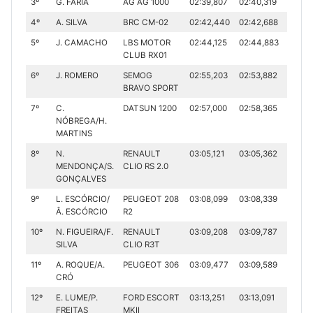
3º
G. FARIA
AG AG 1000
02:39,807
02:40,319
05:20.
4º
A. SILVA
BRC CM-02
02:42,440
02:42,688
05:25.
5º
J. CAMACHO
LBS MOTOR
02:44,125
02:44,883
05:29
CLUB RX01
6º
J. ROMERO
SEMOG
02:55,203
02:53,882
05:49
BRAVO SPORT
7º
C.
DATSUN 1200
02:57,000
02:58,365
05:55
NÓBREGA/H.
MARTINS
8º
N.
RENAULT
03:05,121
03:05,362
06:10.
MENDONÇA/S.
CLIO RS 2.0
GONÇALVES
9º
L. ESCÓRCIO/
PEUGEOT 208
03:08,099
03:08,339
06:16.
Â. ESCÓRCIO
R2
10º
N. FIGUEIRA/F.
RENAULT
03:09,208
03:09,787
06:18.
SILVA
CLIO R3T
11º
A. ROQUE/A.
PEUGEOT 306
03:09,477
03:09,589
06:19.
CRÓ
12º
E. LUME/P.
FORD ESCORT
03:13,251
03:13,091
06:26
FREITAS
MKII