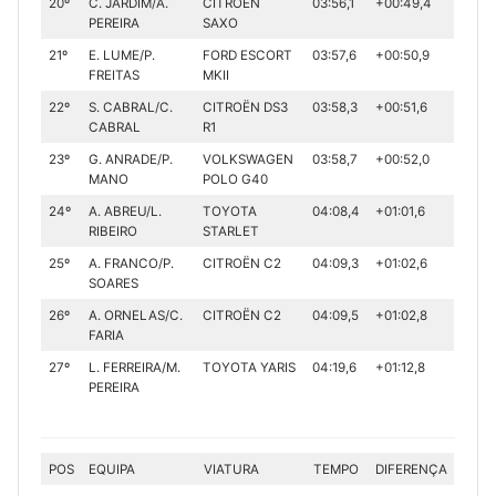
20º
C. JARDIM/A.
CITROËN
03:56,1
+00:49,4
PEREIRA
SAXO
21º
E. LUME/P.
FORD ESCORT
03:57,6
+00:50,9
FREITAS
MKII
22º
S. CABRAL/C.
CITROËN DS3
03:58,3
+00:51,6
CABRAL
R1
23º
G. ANRADE/P.
VOLKSWAGEN
03:58,7
+00:52,0
MANO
POLO G40
24º
A. ABREU/L.
TOYOTA
04:08,4
+01:01,6
RIBEIRO
STARLET
25º
A. FRANCO/P.
CITROËN C2
04:09,3
+01:02,6
SOARES
26º
A. ORNELAS/C.
CITROËN C2
04:09,5
+01:02,8
FARIA
27º
L. FERREIRA/M.
TOYOTA YARIS
04:19,6
+01:12,8
PEREIRA
POS
EQUIPA
VIATURA
TEMPO
DIFERENÇA