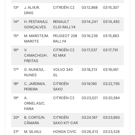
13º
J. ALIX/R.
CITROËN C2
03:12,868
03:15,307
06:28.
DINIS
14º
H. PESTANA/J.
RENAULT
03:14,241
03:14,482
06:28
GONÇALVES
CLIO RALLY4
15º
M. MAROTE/M.
PEUGEOT 208
03:16,239
03:15,883
06:32.
MAROTE
RALLY4
16º
V.
CITROËN C2
03:17,037
03:17,791
06:34
CAMACHO/H.
R2 MAX
FREITAS
17º
G. NUNES/L.
VOLVO 340
03:18,213
03:19,061
06:37.
NUNES
GL
18º
C. JARDIM/A.
CITROËN
03:19,190
03:22,795
06:41.
PEREIRA
SAXO
19º
A.
CITROËN C2
03:23,021
03:20,584
06:43
ORNELAS/C.
FARIA
20º
B. CORTE/N.
CITROËN
03:24,167
03:23,693
06:47
CÂMARA
SAXO KIT-CAR
21º
M. SILVA/J.
HONDA CIVIC
03:26,413
03:23,528
06:49