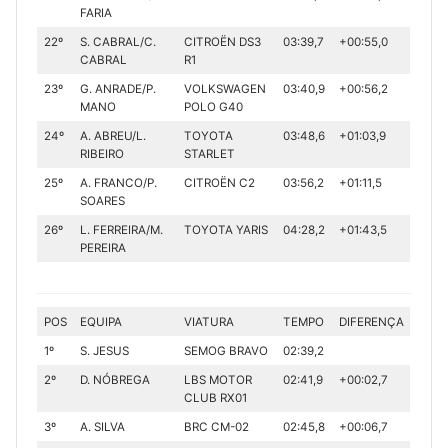
FARIA
22º
S. CABRAL/C.
CITROËN DS3
03:39,7
+00:55,0
CABRAL
R1
23º
G. ANRADE/P.
VOLKSWAGEN
03:40,9
+00:56,2
MANO
POLO G40
24º
A. ABREU/L.
TOYOTA
03:48,6
+01:03,9
RIBEIRO
STARLET
25º
A. FRANCO/P.
CITROËN C2
03:56,2
+01:11,5
SOARES
26º
L. FERREIRA/M.
TOYOTA YARIS
04:28,2
+01:43,5
PEREIRA
POS
EQUIPA
VIATURA
TEMPO
DIFERENÇA
1º
S. JESUS
SEMOG BRAVO
02:39,2
2º
D. NÓBREGA
LBS MOTOR
02:41,9
+00:02,7
CLUB RX01
3º
A. SILVA
BRC CM-02
02:45,8
+00:06,7