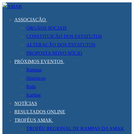
Saltar
Menu
Fechar
para
ASSOCIAÇÃO
conteúdo
ÓRGÃOS SOCIAIS
CONSTITUIÇÃO DOS ESTATUTOS
ALTERAÇÃO DOS ESTATUTOS
PROPOSTA NOVO SÓCIO
PRÓXIMOS EVENTOS
Rampas
Históricos
Ralis
Karting
NOTÍCIAS
RESULTADOS ONLINE
TROFÉUS AMAK
TROFÉU REGIONAL DE RAMPAS DA AMAK