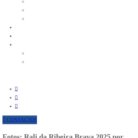
Históricos
Ralis
Karting
NOTÍCIAS
RESULTADOS ONLINE
TROFÉUS AMAK
TROFÉU REGIONAL DE RAMPAS DA AMAK
TROFÉU REGIONAL DE REGULARIDADE
HISTÓRICA
CONTACTOS
Fotos: Rali da Ribeira Brava 2025 por