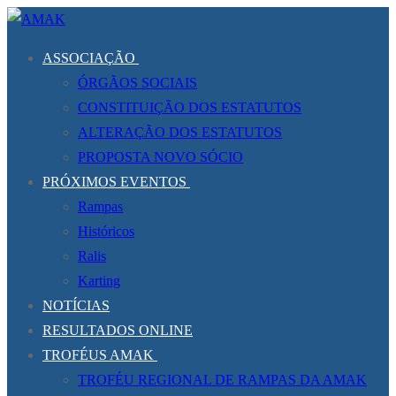
Saltar
Menu
Fechar
para
ASSOCIAÇÃO
conteúdo
ÓRGÃOS SOCIAIS
CONSTITUIÇÃO DOS ESTATUTOS
ALTERAÇÃO DOS ESTATUTOS
PROPOSTA NOVO SÓCIO
PRÓXIMOS EVENTOS
Rampas
Históricos
Ralis
Karting
NOTÍCIAS
RESULTADOS ONLINE
TROFÉUS AMAK
TROFÉU REGIONAL DE RAMPAS DA AMAK