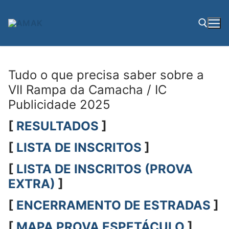
Saltar
para
conteúdo
Pesquisar por:
Tudo o que precisa saber sobre a
VII Rampa da Camacha / IC
Publicidade 2025
[
RESULTADOS
]
[
LISTA DE INSCRITOS
]
[
LISTA DE INSCRITOS (PROVA
EXTRA)
]
[
ENCERRAMENTO DE ESTRADAS
]
[
MAPA PROVA ESPETÁCULO
]