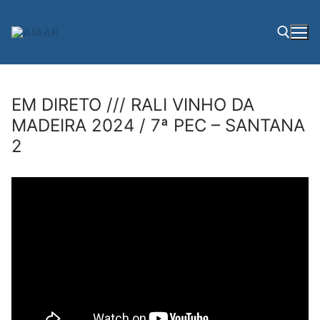
Saltar
para
conteúdo
Pesquisar por:
EM DIRETO /// RALI VINHO DA
MADEIRA 2024 / 7ª PEC – SANTANA
2