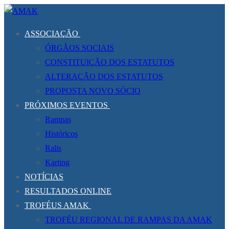
Saltar
Menu
Fechar
para
ASSOCIAÇÃO
conteúdo
ÓRGÃOS SOCIAIS
CONSTITUIÇÃO DOS ESTATUTOS
ALTERAÇÃO DOS ESTATUTOS
PROPOSTA NOVO SÓCIO
PRÓXIMOS EVENTOS
Rampas
Históricos
Ralis
Karting
NOTÍCIAS
RESULTADOS ONLINE
TROFÉUS AMAK
TROFÉU REGIONAL DE RAMPAS DA AMAK