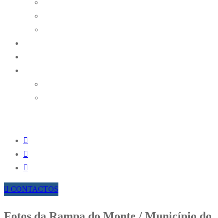
Históricos
Ralis
Karting
NOTÍCIAS
RESULTADOS ONLINE
TROFÉUS AMAK
TROFÉU REGIONAL DE RAMPAS DA AMAK
TROFÉU REGIONAL DE REGULARIDADE
HISTÓRICA
CONTACTOS
Fotos da Rampa do Monte / Município do