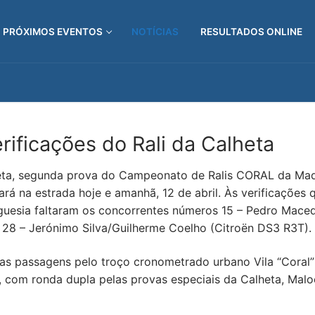
PRÓXIMOS EVENTOS
NOTÍCIAS
RESULTADOS ONLINE
rificações do Rali da Calheta
lheta, segunda prova do Campeonato de Ralis CORAL da Mad
rá na estrada hoje e amanhã, 12 de abril. Às verificações
uesia faltaram os concorrentes números 15 – Pedro Maced
e 28 – Jerónimo Silva/Guilherme Coelho (Citroën DS3 R3T).
uas passagens pelo troço cronometrado urbano Vila “Coral” 
 com ronda dupla pelas provas especiais da Calheta, Maloe