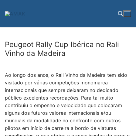
Saltar
para
conteúdo
Pesquisar por:
Peugeot Rally Cup Ibérica no Rali
Vinho da Madeira
Ao longo dos anos, o Rali Vinho da Madeira tem sido
visitado por várias competições monomarca
internacionais que sempre deixaram no dedicado
público excelentes recordações. Para tal muito
contribuiu o empenho e velocidade que colocaram
alguns dos futuros valores internacionais e/ou
mundiais da modalidade no confronto com outros
pilotos em início de carreira a bordo de viaturas
semelhantes, o que obriga a provas isentas de erros e