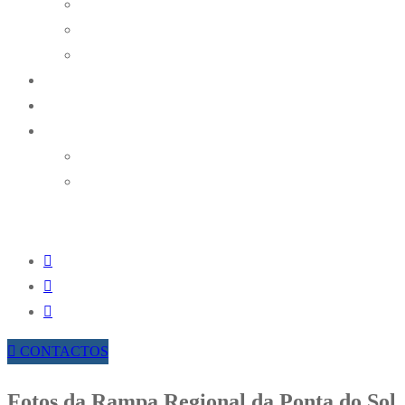
Históricos
Ralis
Karting
NOTÍCIAS
RESULTADOS ONLINE
TROFÉUS AMAK
TROFÉU REGIONAL DE RAMPAS DA AMAK
TROFÉU REGIONAL DE REGULARIDADE
HISTÓRICA
CONTACTOS
Fotos da Rampa Regional da Ponta do Sol