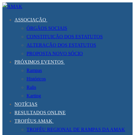
Saltar
Menu
Fechar
para
ASSOCIAÇÃO
conteúdo
ÓRGÃOS SOCIAIS
CONSTITUIÇÃO DOS ESTATUTOS
ALTERAÇÃO DOS ESTATUTOS
PROPOSTA NOVO SÓCIO
PRÓXIMOS EVENTOS
Rampas
Históricos
Ralis
Karting
NOTÍCIAS
RESULTADOS ONLINE
TROFÉUS AMAK
TROFÉU REGIONAL DE RAMPAS DA AMAK