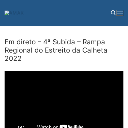
Saltar
para
conteúdo
Pesquisar por:
Em direto – 4ª Subida – Rampa
Regional do Estreito da Calheta
2022