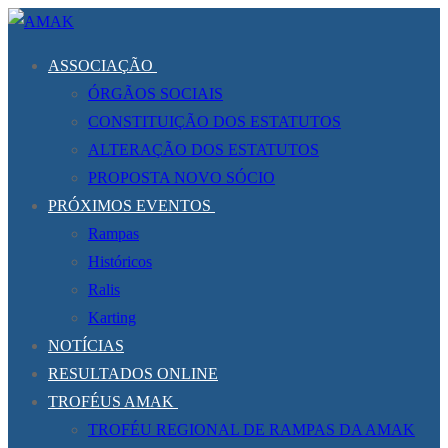
Saltar
Menu
Fechar
para
ASSOCIAÇÃO
conteúdo
ÓRGÃOS SOCIAIS
CONSTITUIÇÃO DOS ESTATUTOS
ALTERAÇÃO DOS ESTATUTOS
PROPOSTA NOVO SÓCIO
PRÓXIMOS EVENTOS
Rampas
Históricos
Ralis
Karting
NOTÍCIAS
RESULTADOS ONLINE
TROFÉUS AMAK
TROFÉU REGIONAL DE RAMPAS DA AMAK